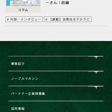
一さん｜前編
コラム
対談・インタビュー
【連載】多様性をチカラに
事業紹介
CEO挨拶
ノーブルマガジン
企業理念
すべて
パートナー企業様募集
会社概要
NEWS
企業提携・M&Aのご相談
採用情報