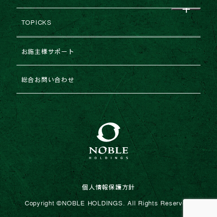
グループ企業一覧
レポート
建築協力業者様募集
TOPICKS
沿革・変遷
コラム
不動産売却
2026年
お施主様サポート
ESGの取り組み
法人のお客様専用お問い合わせ
2025年
総合お問い合わせ
2024年
2023年
個人情報保護方針
Copyright ©︎NOBLE HOLDINGS. All Rights Reserved.