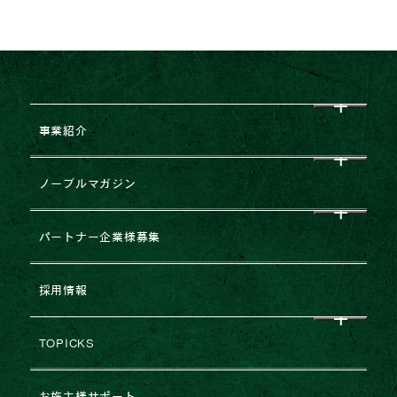
事業紹介
CEO挨拶
ノーブルマガジン
企業理念
すべて
パートナー企業様募集
会社概要
NEWS
企業提携・M&Aのご相談
採用情報
グループ企業一覧
レポート
建築協力業者様募集
TOPICKS
沿革・変遷
コラム
不動産売却
2026年
お施主様サポート