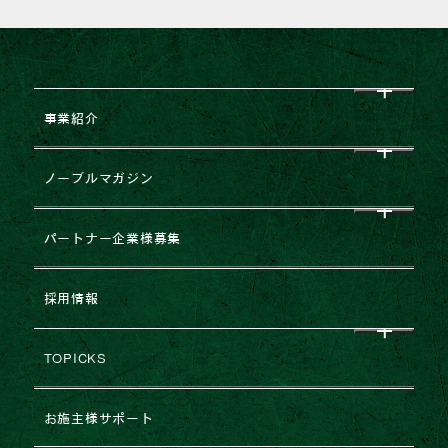
事業紹介
CEO挨拶
ノーブルマガジン
企業理念
すべて
パートナー企業様募集
会社概要
NEWS
企業提携・M&Aのご相談
採用情報
グループ企業一覧
レポート
建築協力業者様募集
TOPICKS
沿革・変遷
コラム
不動産売却
2026年
お施主様サポート
ESGの取り組み
法人のお客様専用お問い合わせ