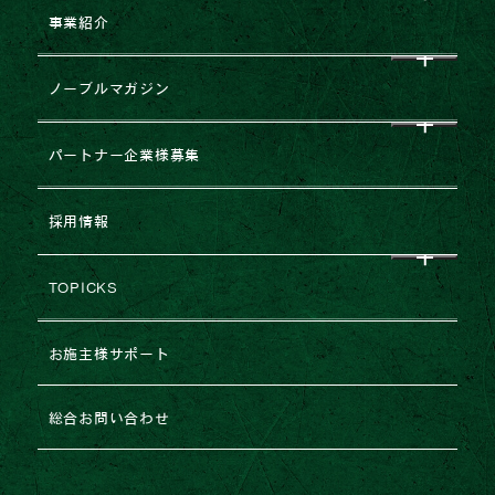
事業紹介
CEO挨拶
ノーブルマガジン
企業理念
すべて
パートナー企業様募集
会社概要
NEWS
企業提携・M&Aのご相談
採用情報
グループ企業一覧
レポート
建築協力業者様募集
TOPICKS
沿革・変遷
コラム
不動産売却
2026年
お施主様サポート
ESGの取り組み
法人のお客様専用お問い合わせ
2025年
総合お問い合わせ
2024年