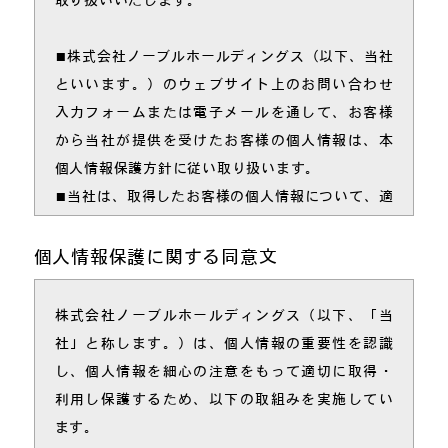
■株式会社ノーブルホールディングス（以下、当社
といいます。）のウェブサイト上のお問い合わせ
入力フォームまたは電子メールを通して、お客様
から当社が提供を受けたお客様の個人情報は、本
個人情報保護方針に従い取り扱います。
■当社は、取得したお客様の個人情報について、適
切な安全措置を講じることにより、お客様の個人
情報の漏えい、紛失、破壊、改ざん又はお客様の
個人情報保護に関する同意文
個人情報への不正なアクセスを防止することに努
めます。
株式会社ノーブルホールディングス（以下、「当
■当社は、お客様の個人情報を次の各号の目的の達
社」と称します。）は、個人情報の重要性を認識
成に必要な範囲でのみ使用いたします。
し、個人情報を細心の注意をもって適切に取得・
1．お客様と当社との間で締結した契約の履行
利用し保護するため、以下の取組みを実施してい
2．お客様に対する建築・リフォーム工事、不動
ます。
産取引に関する情報・サービス案内の送付