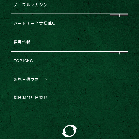
CEO挨拶
ノーブルマガジン
用いたしません。
各種商品・サービス、イベントに関するご案内
企業理念
すべて
パートナー企業様募集
等の情報提供、またはご提案等の営業活動
会社概要
工事の請負、設計、工事（監理）、不動産の売
NEWS
企業提携・M&Aのご相談
採用情報
買・仲介・賃貸（管理）、点検、リフォーム・
グループ企業一覧
メンテナンスその他の申込受付、契約締結と、
レポート
建築協力業者様募集
その履行
TOPICKS
沿革・変遷
コラム
上記(2)の目的に関連して必要な調査、分析、
不動産売却
2026年
審査、申請、申込等（融資、登記、保険等）の
お施主様サポート
ESGの取り組み
手続き
法人のお客様専用お問い合わせ
2025年
お客様からのお問合せ・ご相談への対応
総合お問い合わせ
当社の情報誌の送付等の広報活動、メールマガ
2024年
ジン等の配信
事故・災害その他の緊急時の支援・対応
2023年
マーケティング活動、満足度調査等のアンケー
トの実施