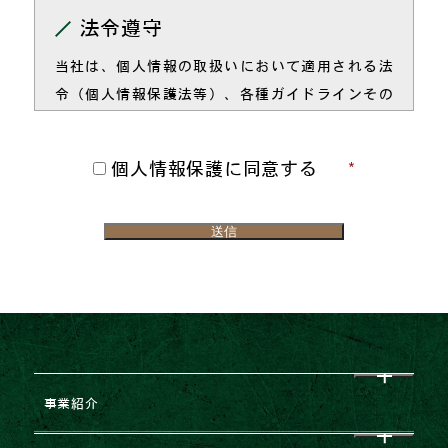
法令遵守
3．お問い合わせに対する返信、資料請求などの
送付
当社は、個人情報の取扱いにおいて適用される法
4．各種プランのご提案、ご訪問、アンケート調
令（個人情報保護法等）、各種ガイドラインその
査等の実施
他の規範を遵守します。
■当社は、お客様の個人情報の取扱いに関係する法
個人情報保護に同意する
個人情報の保護と利用
令その他の規範を遵守するとともに、本個人情報
保護方針の内容を継続的に見直し、改善に努めま
当社は、お客様に個人情報の利用目的、利用方法
す。
及び利用範囲をあらかじめ通知し、またはホーム
ページ等で公開いたします。当社は、利用目的の
達成に必要な範囲内で個人情報を取扱い、利用目
的の範囲を超える場合には、法令等に定める場合
を除き、ご本人の同意を得ることとします。
個人情報の利用目的
事業紹介
当社は、取得した個人情報を以下の目的以外に利