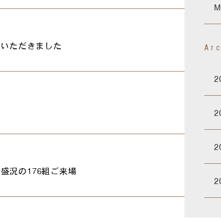
M
載いただきました
Ar
2
2
2
盛況の176組ご来場
2