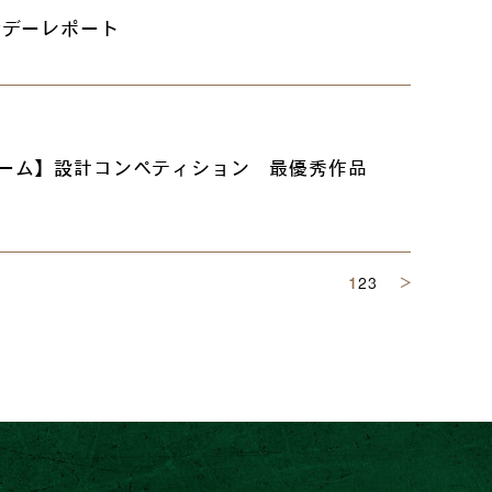
謝デーレポート
ーム】設計コンペティション 最優秀作品
1
2
3
＞