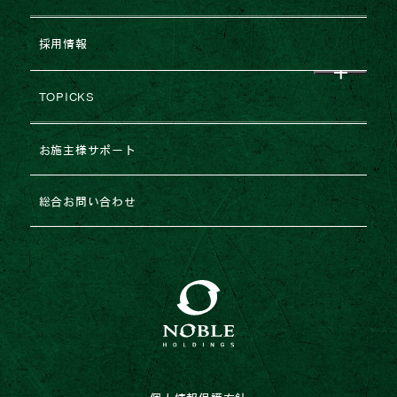
会社概要
NEWS
企業提携・M&Aのご相談
採用情報
グループ企業一覧
レポート
建築協力業者様募集
TOPICKS
沿革・変遷
コラム
不動産売却
2026年
お施主様サポート
ESGの取り組み
法人のお客様専用お問い合わせ
2025年
総合お問い合わせ
2024年
2023年