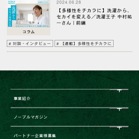
2024.06.28
【多様性をチカラに】洗濯から、
セカイを変える／洗濯王子 中村祐
一さん｜前編
コラム
対談・インタビュー
【連載】多様性をチカラに
事業紹介
CEO挨拶
ノーブルマガジン
企業理念
すべて
パートナー企業様募集