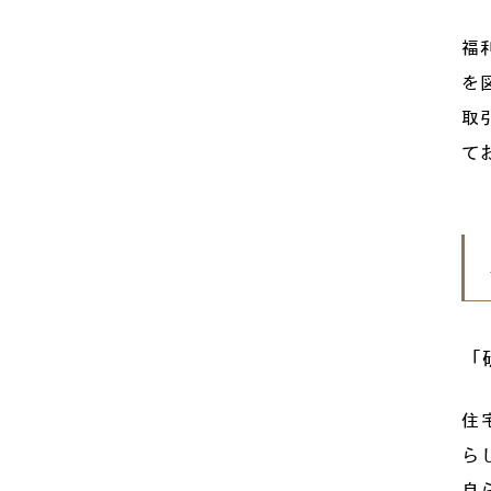
福
を
取
て
「
住
ら
自