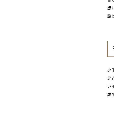
想
設
少
足
い
成