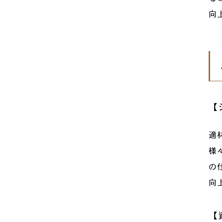
向
【
適
様
の
向
【