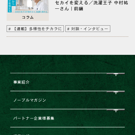
セカイを変える／洗濯王子 中村祐
一さん｜前編
コラム
【連載】多様性をチカラに
対談・インタビュー
事業紹介
CEO挨拶
ノーブルマガジン
企業理念
すべて
パートナー企業様募集
会社概要
NEWS
企業提携・M&Aのご相談