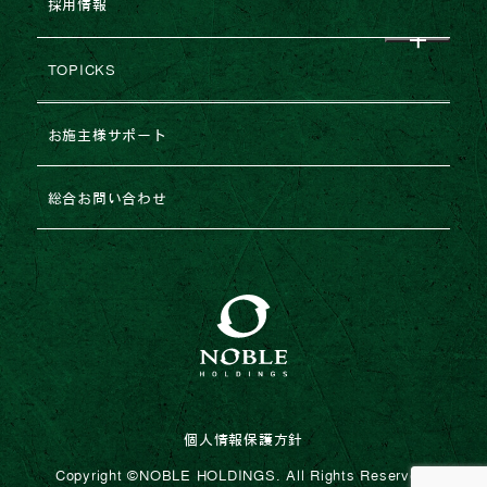
採用情報
グループ企業一覧
レポート
建築協力業者様募集
TOPICKS
沿革・変遷
コラム
不動産売却
2026年
お施主様サポート
ESGの取り組み
法人のお客様専用お問い合わせ
2025年
総合お問い合わせ
2024年
2023年
個人情報保護方針
Copyright ©︎NOBLE HOLDINGS. All Rights Reserved.