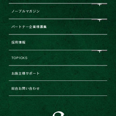
CEO挨拶
ノーブルマガジン
企業理念
すべて
パートナー企業様募集
会社概要
NEWS
企業提携・M&Aのご相談
採用情報
グループ企業一覧
レポート
建築協力業者様募集
TOPICKS
沿革・変遷
コラム
不動産売却
2026年
お施主様サポート
ESGの取り組み
法人のお客様専用お問い合わせ
2025年
総合お問い合わせ
2024年
2023年