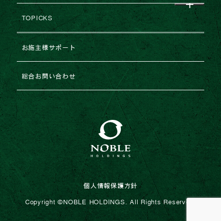
レポート
建築協力業者様募集
TOPICKS
沿革・変遷
コラム
不動産売却
2026年
お施主様サポート
ESGの取り組み
法人のお客様専用お問い合わせ
2025年
総合お問い合わせ
2024年
2023年
個人情報保護方針
Copyright ©︎NOBLE HOLDINGS. All Rights Reserved.