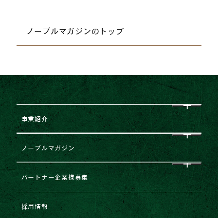
ノーブルマガジンのトップ
事業紹介
CEO挨拶
ノーブルマガジン
企業理念
すべて
パートナー企業様募集
会社概要
NEWS
企業提携・M&Aのご相談
採用情報
グループ企業一覧