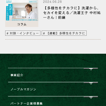
2024.06.28
【多様性をチカラに】洗濯から、
セカイを変える／洗濯王子 中村祐
一さん｜前編
コラム
対談・インタビュー
【連載】多様性をチカラに
事業紹介
CEO挨拶
ノーブルマガジン
企業理念
すべて
パートナー企業様募集