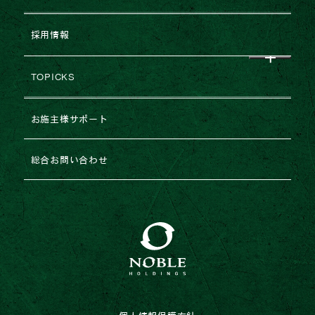
会社概要
NEWS
企業提携・M&Aのご相談
採用情報
グループ企業一覧
レポート
建築協力業者様募集
TOPICKS
沿革・変遷
コラム
不動産売却
2026年
お施主様サポート
ESGの取り組み
法人のお客様専用お問い合わせ
2025年
総合お問い合わせ
2024年
2023年