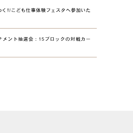
わく‼/こども仕事体験フェスタへ参加いた
ナメント抽選会：15ブロックの対戦カー