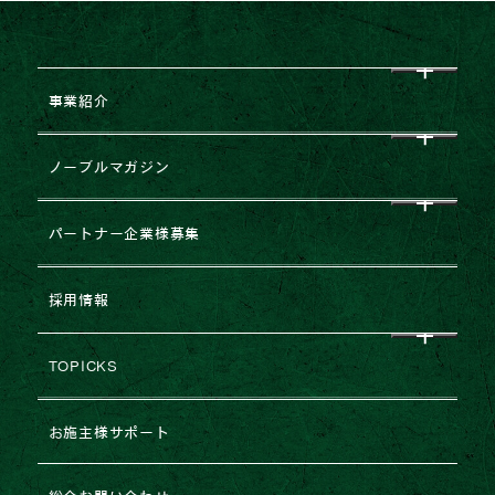
事業紹介
CEO挨拶
ノーブルマガジン
企業理念
すべて
パートナー企業様募集
会社概要
NEWS
企業提携・M&Aのご相談
採用情報
グループ企業一覧
レポート
建築協力業者様募集
TOPICKS
沿革・変遷
コラム
不動産売却
2026年
お施主様サポート
ESGの取り組み
法人のお客様専用お問い合わせ
2025年