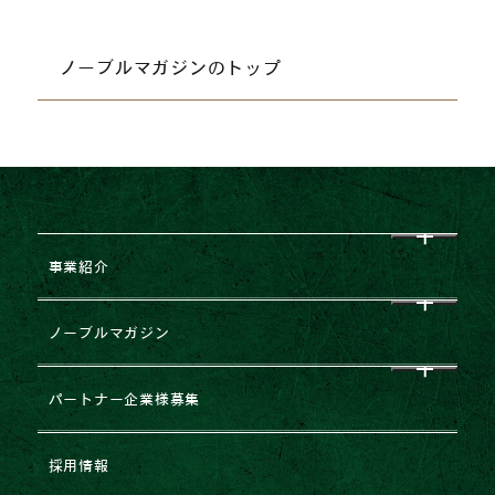
ノーブルマガジンのトップ
事業紹介
CEO挨拶
ノーブルマガジン
企業理念
すべて
パートナー企業様募集
会社概要
NEWS
企業提携・M&Aのご相談
採用情報
グループ企業一覧