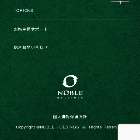
レポート
建築協力業者様募集
TOPICKS
沿革・変遷
コラム
不動産売却
2026年
お施主様サポート
ESGの取り組み
法人のお客様専用お問い合わせ
2025年
総合お問い合わせ
2024年
2023年
個人情報保護方針
Copyright ©︎NOBLE HOLDINGS. All Rights Reserved.