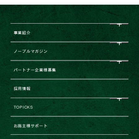
事業紹介
CEO挨拶
ノーブルマガジン
企業理念
すべて
パートナー企業様募集
会社概要
NEWS
企業提携・M&Aのご相談
採用情報
グループ企業一覧
レポート
建築協力業者様募集
TOPICKS
沿革・変遷
コラム
不動産売却
2026年
お施主様サポート
ESGの取り組み
法人のお客様専用お問い合わせ