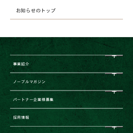
お知らせのトップ
事業紹介
CEO挨拶
ノーブルマガジン
企業理念
すべて
パートナー企業様募集
会社概要
NEWS
企業提携・M&Aのご相談
採用情報
グループ企業一覧
レポート
建築協力業者様募集