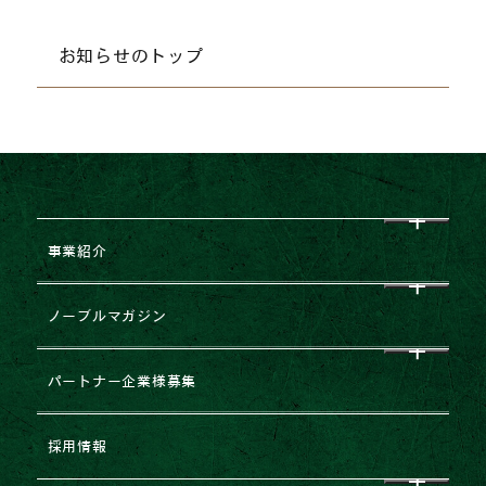
お知らせのトップ
事業紹介
CEO挨拶
ノーブルマガジン
企業理念
すべて
パートナー企業様募集
会社概要
NEWS
企業提携・M&Aのご相談
採用情報
グループ企業一覧
レポート