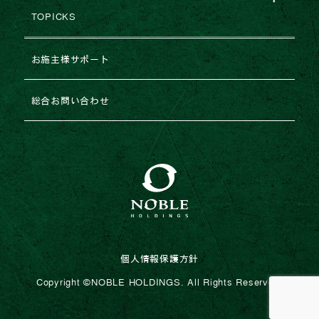
建築協力業者様募集
TOPICKS
沿革・変遷
コラム
不動産売却
2026年
お施主様サポート
ESGの取り組み
法人のお客様専用お問い合わせ
2025年
総合お問い合わせ
2024年
2023年
個人情報保護方針
Copyright ©︎NOBLE HOLDINGS. All Rights Reserved.