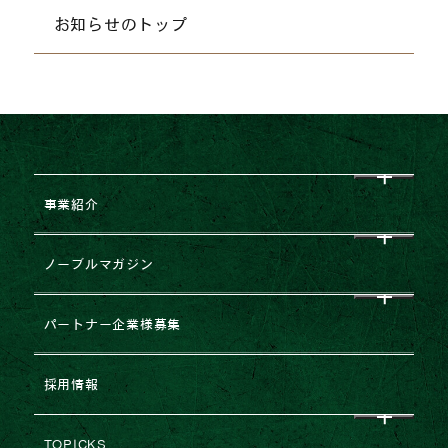
お知らせのトップ
事業紹介
CEO挨拶
ノーブルマガジン
企業理念
すべて
パートナー企業様募集
会社概要
NEWS
企業提携・M&Aのご相談
採用情報
グループ企業一覧
レポート
建築協力業者様募集
TOPICKS