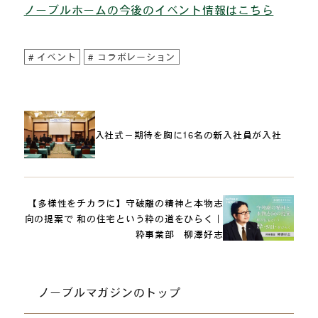
ノーブルホームの今後のイベント情報はこちら
イベント
コラボレーション
入社式－期待を胸に16名の新入社員が入社
【多様性をチカラに】守破離の精神と本物志
向の提案で 和の住宅という粋の道をひらく｜
粋事業部 柳澤好志
ノーブルマガジンのトップ