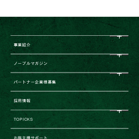
事業紹介
CEO挨拶
ノーブルマガジン
企業理念
すべて
パートナー企業様募集
会社概要
NEWS
企業提携・M&Aのご相談
採用情報
グループ企業一覧
レポート
建築協力業者様募集
TOPICKS
沿革・変遷
コラム
不動産売却
2026年
お施主様サポート
ESGの取り組み