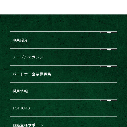
事業紹介
CEO挨拶
ノーブルマガジン
企業理念
すべて
パートナー企業様募集
会社概要
NEWS
企業提携・M&Aのご相談
採用情報
グループ企業一覧
レポート
建築協力業者様募集
TOPICKS
沿革・変遷
コラム
不動産売却
2026年
お施主様サポート
ESGの取り組み